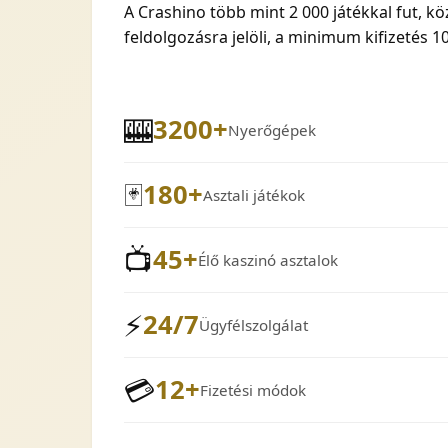
A Crashino több mint 2 000 játékkal fut, kö
feldolgozásra jelöli, a minimum kifizetés
🎰
3200+
Nyerőgépek
🃏
180+
Asztali játékok
📺
45+
Élő kaszinó asztalok
⚡
24/7
Ügyfélszolgálat
💳
12+
Fizetési módok