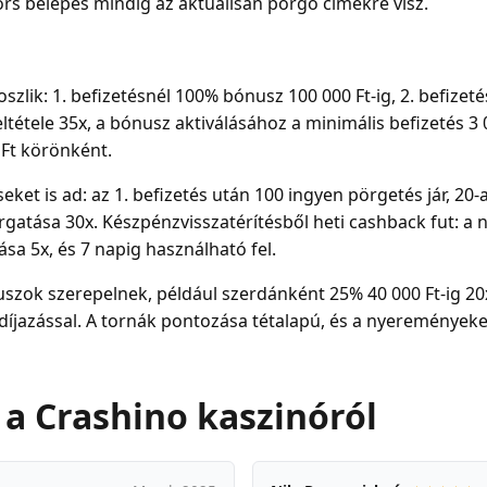
yors belépés mindig az aktuálisan pörgő címekre visz.
zlik: 1. befizetésnél 100% bónusz 100 000 Ft-ig, 2. befizeté
ltétele 35x, a bónusz aktiválásához a minimális befizetés 3
 Ft körönként.
ket is ad: az 1. befizetés után 100 ingyen pörgetés jár, 2
tása 30x. Készpénzvisszatérítésből heti cashback fut: a ne
sa 5x, és 7 napig használható fel.
nuszok szerepelnek, például szerdánként 25% 40 000 Ft-ig 2
íjazással. A tornák pontozása tétalapú, és a nyereményeke
a Crashino kaszinóról