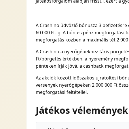
játékosforgalom alapján frissül, ezért a g
A Crashino üdvözlő bónusza 3 befizetésre os
60 000 Ft-ig. A bónuszpénz megforgatási fe
megforgatás közben a maximális tét 2 000
A Crashino a nyerőgépekhez fáris pörgetése
Ft/pörgetés értékben, a nyeremény megforga
pénteken írják jóvá, a cashback megforgatá
Az akciók között időszakos újratöltési bó
versenyek nyerőgépeken 2 000 000 Ft összd
megforgatási feltétellel.
Játékos vélemények 