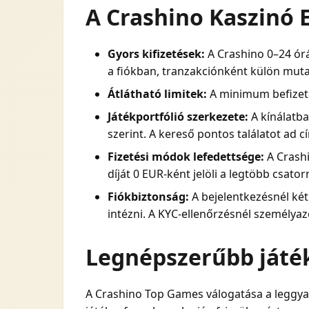
A Crashino Kaszinó 
Gyors kifizetések:
A Crashino 0–24 órá
a fiókban, tranzakciónként külön muta
Átlátható limitek:
A minimum befizetés
Játékportfólió szerkezete:
A kínálatba
szerint. A kereső pontos találatot ad c
Fizetési módok lefedettsége:
A Crashi
díját 0 EUR-ként jelöli a legtöbb csator
Fiókbiztonság:
A bejelentkezésnél két
intézni. A KYC-ellenőrzésnél személyaz
Legnépszerűbb játé
A Crashino Top Games válogatása a leggyakr