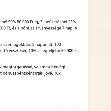
snél 50% 80 000 Ft-ig, 3. befizetésnél 25%
 000 Ft, és a bónusz érvényessége 7 nap. A
0-as csomagokban, 5 napon át, 100
ttó veszteség 10%-a, legfeljebb 50 000 Ft,
0x megforgatással, valamint hétvégi
t bónuszpénzként írják jóvá, 10x