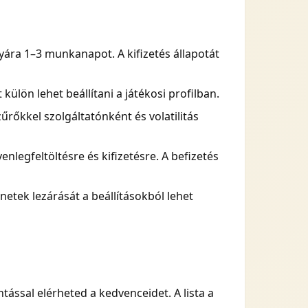
yára 1–3 munkanapot. A kifizetés állapotát
ülön lehet beállítani a játékosi profilban.
űrőkkel szolgáltatónként és volatilitás
nlegfeltöltésre és kifizetésre. A befizetés
netek lezárását a beállításokból lehet
tással elérheted a kedvenceidet. A lista a