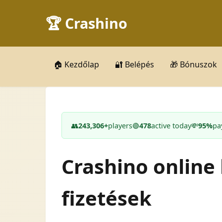
🏆 Crashino
🏠 Kezdőlap
🔐 Belépés
🎁 Bónuszok
👥
243,306+
players
🟢
478
active today
💸
95%
pa
Crashino online
fizetések